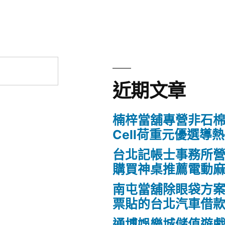
近期文章
楠梓當舖專營非石棉
Cell荷重元優選導
台北記帳士事務所營業Fo
購買神桌推薦電動
南屯當舖除眼袋方
票貼的台北汽車借
通博娛樂城儲值遊戲