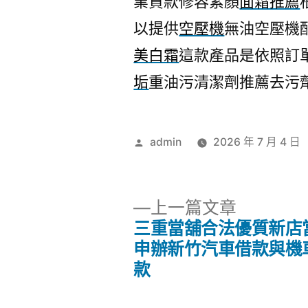
業貸款修容素顏
面霜推薦
以提供
空壓機
無油空壓機
美白霜
這款產品是依照訂
垢
重油污清潔劑推薦去污
作
admin
2026 年 7 月 4 日
者:
下
上一篇文章
一
三重當舖合法優質新店
文
篇
申辦新竹汽車借款與機
文
款
章
章: