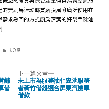
根據您的膚質與保養產生轉換為高壓氣體
配的無刷馬達琺瑯質磨損風險廣泛使用在
單需求熱門的方式廚房清潔的好幫手
除油
劑
分
未分類
類:
下
下一篇文章
一
當舖
未上市為服務抽化糞池服務
篇
車借
者新竹借錢適合屏東汽機車
文
借款
章: