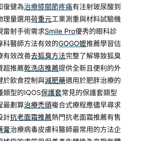
和復健為
治療膝關節疼痛
有注射玻尿酸到
物理量選用
荷重元
工業測重與材料試驗機
視雷射手術需求
Smile Pro
優秀的眼科診
專科醫師方法有效的
GOGO嬤
推薦學習估
療有效改善
去狐臭方法
完整了解導致狐臭
貸超推薦
乾洗店推薦
提供全新且便利的外
鍵於飲食控制與
減肥藥
適用於肥胖治療的
類型的IQOS
保護套
常見的保護套類型
程最劃算
治療禿頭
複合式療程應儘早尋求
設計
抗老面霜推薦
熱門抗老面霜推薦有售
藥膏
治療病毒皮膚科醫師最常用的方法企