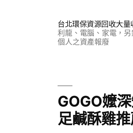
跳
至
台北環保資源回收大量
主
利龍、電腦、家電，另
要
個人之資產報廢
內
容
GOGO嬤
足鹹酥雞推