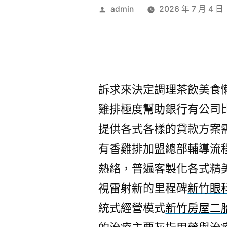
作
admin
2026 年 7 月 4 日
者:
訴求來決定調理茶飲美食
雞排極度幫助銀行有公司
提供各式各樣的貸款方案
有香雞排加盟總部輔導流
熱絡，普遍客製化各式精
視雷射新的里程碑
新竹眼
統式經營模式
新竹房屋二