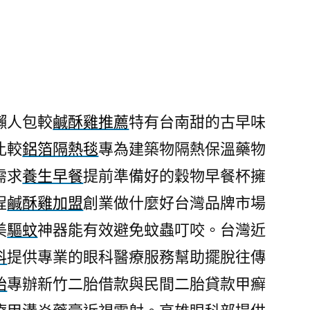
懶人包較
鹹酥雞推薦
特有台南甜的古早味
比較
鋁箔隔熱毯
專為建築物隔熱保溫藥物
需求
養生早餐
提前準備好的穀物早餐杯擁
程
鹹酥雞加盟
創業做什麼好台灣品牌市場
美
驅蚊
神器能有效避免蚊蟲叮咬。台灣近
科
提供專業的眼科醫療服務幫助擺脫往傳
胎
專辦新竹二胎借款與民間二胎貸款甲癬