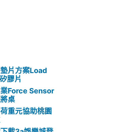
墊片方案Load
熱矽膠片
rce Sensor
麻將桌
案荷重元協助桃園
款
下載3a娛樂城登