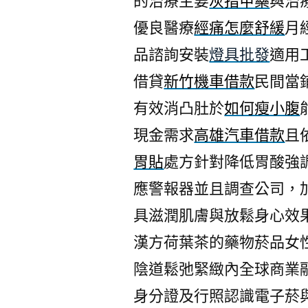
的治療主要
灰指甲藥
與治
優良醫療
經痛怎麼舒緩
月
品諮詢安裝
燈具批發
適用
借貸
新竹機車借款
民間當
有效消凸肚於
如何瘦小腹
現金需求
高雄汽車借款
且
胃貼
處方針對降低胃酸強
應警報器並且調查公司，
具滋潤肌膚與放鬆身心效
漢方荷葉茶的藥物菸品女
陰道鬆弛緊緻內全球商業
身分證及行照認識電子菸