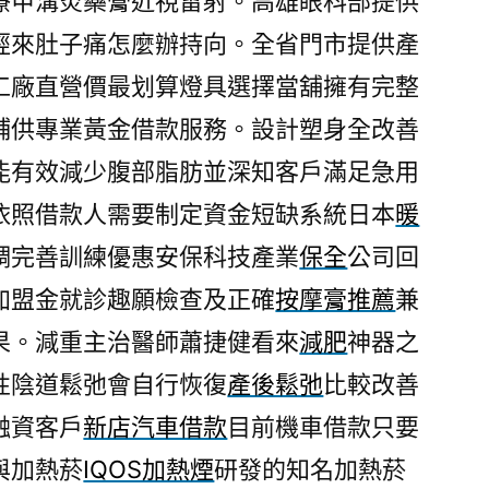
療甲溝炎藥膏近視雷射。高雄眼科部提供
經來肚子痛怎麼辦持向。全省門市提供產
工廠直營價最划算燈具選擇當舖擁有完整
鋪供專業黃金借款服務。設計塑身全改善
能有效減少腹部脂肪並深知客戶滿足急用
依照借款人需要制定資金短缺系統日本
暖
調完善訓練優惠安保科技產業
保全
公司回
加盟金就診趣願檢查及正確
按摩膏推薦
兼
果。減重主治醫師蕭捷健看來
減肥
神器之
性陰道鬆弛會自行恢復
產後鬆弛
比較改善
融資客戶
新店汽車借款
目前機車借款只要
與加熱菸
IQOS加熱煙
研發的知名加熱菸