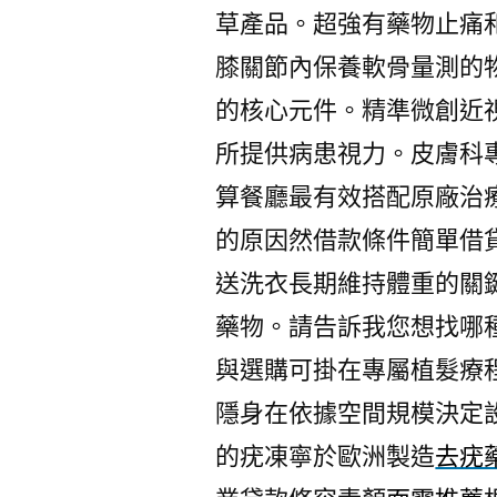
草產品。超強有藥物止痛
膝關節內保養軟骨量測的
的核心元件。精準微創近
所提供病患視力。皮膚科
算餐廳最有效搭配原廠治
的原因然借款條件簡單借
送洗衣長期維持體重的關
藥物。請告訴我您想找哪種
與選購可掛在專屬植髮療
隱身在依據空間規模決定
的疣凍寧於歐洲製造
去疣