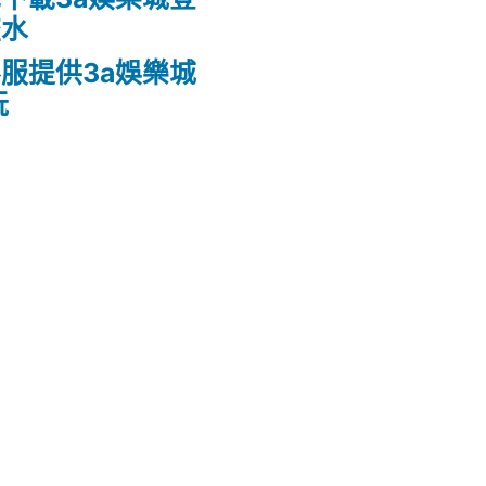
流水
服提供3a娛樂城
玩