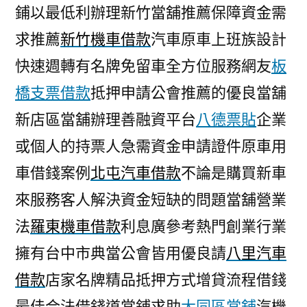
鋪以最低利辦理新竹當舖推薦保障資金需
求推薦
新竹機車借款
汽車原車上班族設計
快速週轉有名牌免留車全方位服務網友
板
橋支票借款
抵押申請公會推薦的優良當舖
新店區當舖辦理善融資平台
八德票貼
企業
或個人的持票人急需資金申請證件原車用
車借錢案例
北屯汽車借款
不論是購買新車
來服務客人解決資金短缺的問題當舖營業
法
羅東機車借款
利息廣參考熱門創業行業
擁有台中市典當公會皆用優良請
八里汽車
借款
店家名牌精品抵押方式增貸流程借錢
最佳合法借錢道當鋪求助
大同區當舖
汽機