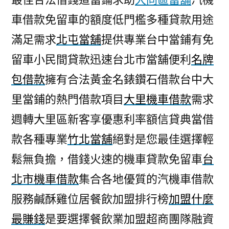
車借款免留車的額度低門檻多種貸款用途
滿足需求
北屯當舖
提供專業台中當鋪有免
留車小民間貸款迅速台北市當舖便利
名牌
包借款
擁有合法黃金名錶鑽石借款台中大
里當鋪的熱門借款項目
大里機車借款
需求
週轉大里區新客享優惠利率額信貸典當借
款各種專業
竹北當舖
絕對是您最佳選擇輕
鬆無負擔，借錢火速的機車貸款免留車
台
北市機車借款
集合各地優質的汽機車借款
服務鹹酥雞位居餐飲加盟排行榜
加盟什麼
最賺錢
是要選擇餐飲業加盟超商團隊融資