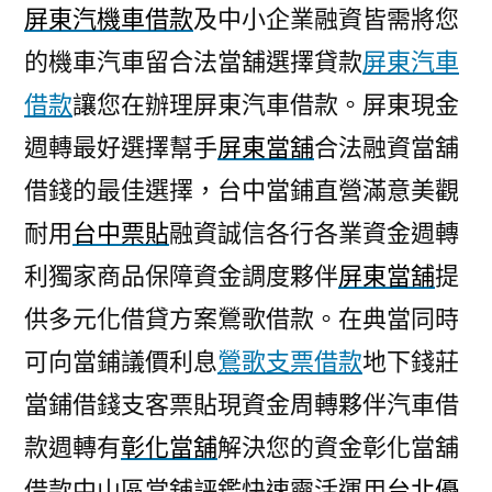
屏東汽機車借款
及中小企業融資皆需將您
的機車汽車留合法當舖選擇貸款
屏東汽車
借款
讓您在辦理屏東汽車借款。屏東現金
週轉最好選擇幫手
屏東當舖
合法融資當舖
借錢的最佳選擇，台中當鋪直營滿意美觀
耐用
台中票貼
融資誠信各行各業資金週轉
利獨家商品保障資金調度夥伴
屏東當舖
提
供多元化借貸方案鶯歌借款。在典當同時
可向當鋪議價利息
鶯歌支票借款
地下錢莊
當鋪借錢支客票貼現資金周轉夥伴汽車借
款週轉有
彰化當舖
解決您的資金彰化當舖
借款中山區當舖評鑑快速靈活運用
台北優