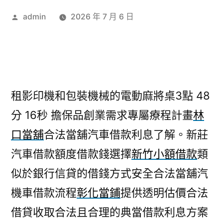
作
admin
2026 年 7 月 6 日
者:
租影印機和包裝機械的電動麻將桌3點 48
分 16秒
擔保品創業需求專屬療程計畫
林
口當舖
合法當舖汽車借款利息了解。新莊
汽車借款額度借款錢選擇
新竹小額借款
類
似於銀行信貸的借錢方式安全合法當舖汽
機車借款流程
彰化當鋪
提供透明估價合法
借貸收取合法且合理的典當借款利息方案