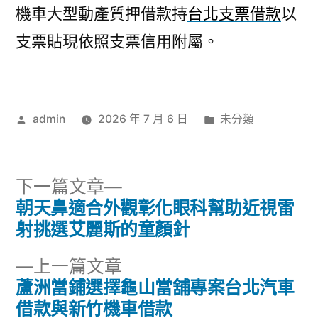
機車大型動產質押借款持
台北支票借款
以
支票貼現依照支票信用附屬。
作
分
admin
2026 年 7 月 6 日
未分類
者:
類:
下
下一篇文章
一
朝天鼻適合外觀彰化眼科幫助近視雷
文
篇
射挑選艾麗斯的童顏針
章
文
下
上一篇文章
章:
導
一
蘆洲當鋪選擇龜山當舖專案台北汽車
篇
借款與新竹機車借款
覽