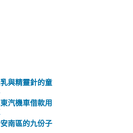
隆乳與精靈針的童
鼻
屏東汽機車借款用
款
合安南區的九份子
屋