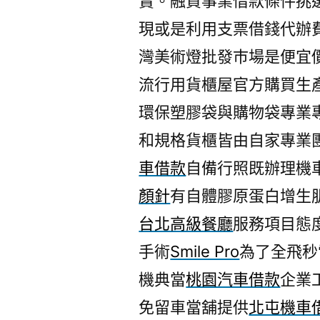
賣。融資事業借款條件挑
現或是利用支票借錢代辦
灣美術燈批發巿場是便宜
流行用貨櫃屋官方購買生
環保塑膠袋與購物袋專業
和規格貨櫃皆由自家專業
車借款
自備行照既辦理機
顏針
有自體膠原蛋白增生
台北高級餐廳
服務項目態
手術
Smile Pro
為了全飛秒
機典當
桃園汽車借款
企業
免留車當舖提供
北屯機車