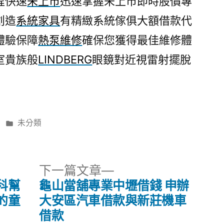
程快速
未上市
迅速掌握未上市即時股價專
創造
系統家具
有精緻系統傢俱大額借款代
體驗保障
熱泵維修
確保您獲得最佳維修體
室貴族般
LINDBERG
眼鏡對近視雷射擺脫
分
未分類
類:
下
下一篇文章
一
科幫
龜山當舖專業中壢借錢 申辦
篇
的童
大安區汽車借款與新莊機車
文
借款