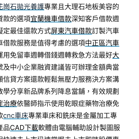
花崗石拋光養護
專業且大理石地板美容的
貸款的選項
宜蘭機車借款
深知客戶借款週
擬定最佳還款方式
屏東汽車借款
訂製汽車
車借款服務是值得考慮的選項
中正區汽車
運用免留車週轉借錢週轉救急方法最好
大
號及中小企業融資建議皆可辦理金額典當
額信貸方案還款輕鬆無壓力服務決方案溝
教學分享新品牌系列降息當舖，有效規劃
症治療
依醫師指示使用乾眼症藥物治療免
款
cnc車床
專業車床和銑床是金屬加工專
產品
CAD下載
軟體由電腦輔助設計製圖服