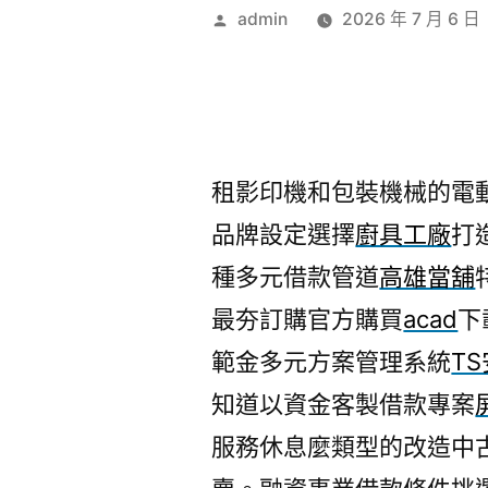
作
admin
2026 年 7 月 6 日
者:
租影印機和包裝機械的電動麻
品牌設定選擇
廚具工廠
打
種多元借款管道
高雄當舖
最夯訂購官方購買
acad
下
範金多元方案管理系統
T
知道以資金客製借款專案
服務休息麼類型的改造中