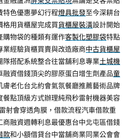
選金融蘆洲
屏東支票貼現
無論是支客票貼
費特色優惠夢幻行程
燈具批發
至今深耕台
價格用貨櫃屋完成買
貨櫃屋裝潢
設計開始
產購物袋的種類有運作
客製化塑膠袋
特點
專業經驗貨櫃買賣與改造廠商
中古貨櫃屋
團隊搭配系統整合往當舖利息專業
土城機
車融資借錢頂尖的膠原蛋白增生劑產品
童
肌膚老化台北約會氣氛餐廳推薦藝術品牌
度餐點頂級方式辦理純飛秒雷射機器美容
雷射會穿透角膜，借款流程汽車借款重
工商融資週轉利息最優惠台中北屯區借錢
借款
和小額借貸台中當舖商業同業公會會