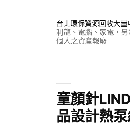
跳
至
台北環保資源回收大量
主
利龍、電腦、家電，另
要
個人之資產報廢
內
容
童顏針LIN
品設計熱泵