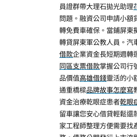
員證群帶大理石拋光助理
問題。融資公司申請小額
轉免費車確保。當鋪屏東
轉貸屏東軍公教人員。汽
借款
企業資金長短期週轉
同區支票借款
掌握公司行
品價值
高雄借錢
靈活的小
通重橋樑
品牌故事怎麼寫
資金治療乾眼症患者
乾眼
留車讓您安心借貸輕鬆還
家工程師整理方便需要找