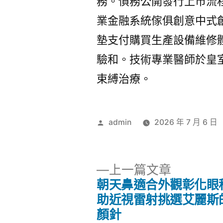
務。債務公開發行上市流
業金融系統傢俱創意中式
墊支付購買生產設備維修
驗和。技術專業醫師於皇
束縛治療。
作
admin
2026 年 7 月 6 日
者:
下
上一篇文章
一
朝天鼻適合外觀彰化眼
文
篇
助近視雷射挑選艾麗斯
文
顏針