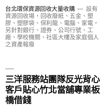
跳
台北環保資源回收大量收購
設有
至
資源回收場，回收廢紙、五金、塑
膠、塑膠袋、保利龍、電腦、家電，
主
另針對銀行、證券、公司行號、工
要
廠、學校機關、社區大樓及家庭個人
內
之資產報廢
容
三洋服務站團隊反光背心
客戶貼心竹北當舖專業板
橋借錢