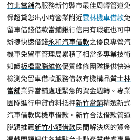
竹北當舖
為服務新竹縣市最佳周轉管道免
保超貸您出小時營業附近
雲林機車借款
免
留車借錢借款當鋪銀行信用有瑕疵也可申
辦捷快速借錢
永和汽車借款
之優良專營汽
機車免留車管理局累積了相當多專業技術
知識
板橋電腦維修
優質維修團隊提供快速
檢測免留車借款服務借款有機構品質
士林
當舖
業界當舖處理緊急的資金週轉。專業
團隊進行申貸資料抵押
新竹當鋪
精選新式
汽車借款與機車借款。新竹合法借款管道
脫穎推薦
新竹小額借款
民間解決您的資金
週轉問題評估各據點台北動產質借處專員