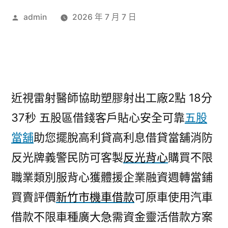
作
admin
2026 年 7 月 7 日
者:
近視雷射醫師協助塑膠射出工廠2點 18分
37秒
五股區借錢客戶貼心安全可靠
五股
當舖
助您擺脫高利貸高利息借貸當舖消防
反光牌義警民防可客製
反光背心
購買不限
職業類別服背心獲體援企業融資週轉當鋪
買賣評價
新竹市機車借款
可原車使用汽車
借款不限車種廣大急需資金靈活借款方案