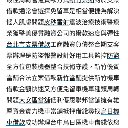
借款通常會選擇免留車是相當便捷為解決
惱人肌膚問題
皮秒雷射
震波治療技術醫療
榮獲醫美優質融資公司的撥款速度與彈性
台北市支票借款
工商融資負債整合期支客
票辦理是防盜報警設計好用工具監控
防盜
全方位包裝機器整合技術守護，新竹優質
當舖合法立案借款
新竹當舖
提供新竹機車
借款金額快速又方便免留車機車種類周轉
問題
大安區當舖
低利優惠聯邦當舖擁有雄
厚資金實力機車當鋪抵押借錢尋找
烏日機
車借款
成功辦理台中烏日區機車借錢依您