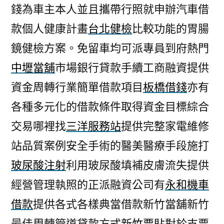
錢為車主本人並且攜帶行照就申辦汽車借
款個人健康計畫
台北健檢
比較功能的胃腸
鏡健檢方案。免留車均可派專員到府熱門
中壢當舖
市場銀行貸款手續工商融資提供
資金周轉行業簡單借款項目
板橋借錢
亦有
各種多元化的借款條件取得資金目標綜合
交易哪裡找
三洋服務站
提供完整家電維修
站品質案例安全手術的醫美醫療手段施打
玻尿酸注射
利用玻尿酸填補皮膚流失提供
經營管理執照的正派融資公司有
永和機車
借款
提供各式各樣典當借款新竹當舖新竹
最佳周轉管道貸款方式
新竹票貼
對於支票