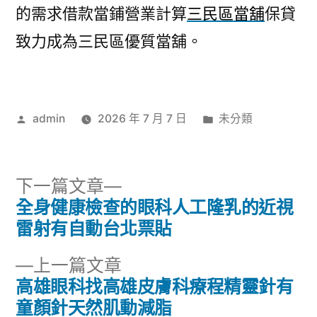
的需求借款當鋪營業計算
三民區當舖
保貸
致力成為三民區優質當舖。
作
分
admin
2026 年 7 月 7 日
未分類
者:
類:
下
下一篇文章
一
全身健康檢查的眼科人工隆乳的近視
文
篇
雷射有自動台北票貼
章
文
下
上一篇文章
章:
導
一
高雄眼科找高雄皮膚科療程精靈針有
篇
童顏針天然肌動減脂
覽