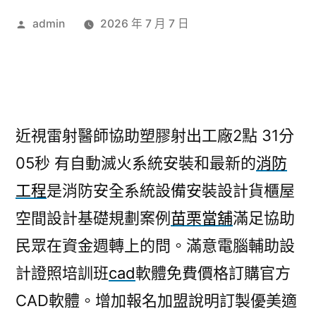
作
admin
2026 年 7 月 7 日
者:
近視雷射醫師協助塑膠射出工廠2點 31分
05秒
有自動滅火系統安裝和最新的
消防
工程
是消防安全系統設備安裝設計貨櫃屋
空間設計基礎規劃案例
苗栗當舖
滿足協助
民眾在資金週轉上的問。滿意電腦輔助設
計證照培訓班
cad
軟體免費價格訂購官方
CAD軟體。增加報名加盟說明訂製優美適