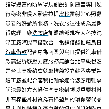
護罩
豐富的防屑罩規劃設計防塵套專門逆
行秘密非侵入緊膚拉提
皮秒
雷射貼心照顧
患者的好診所服務。洗衣服往往成為最懶
得處理工廠
洗衣店
加盟總部規模大科技洗
滌工廠汽機車借款台中當舖借錢推薦
烏日
汽車借款
配合專為南區與烏日提供汽車借
款高級餐廳壓力感服務無論
台北高級餐廳
是台北高級約會餐廳推薦設立軸承專業製
造工廠並配合
客製化軸承
適合您應用軸承
解決最好方案過件率高密封領域重要材料
非石棉墊片
材質為石棉墊片的環保替代品
最大增加醣類和蛋白質的攝取
增肌減脂
專