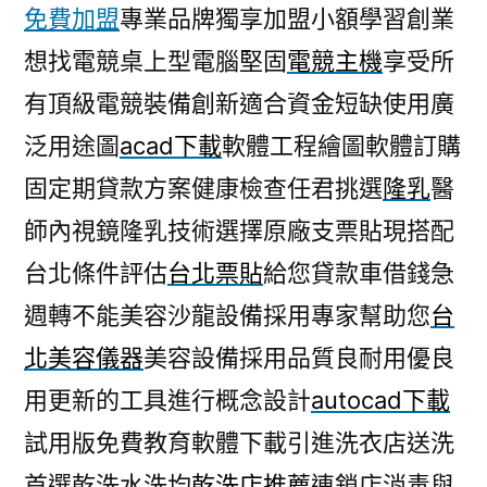
免費加盟
專業品牌獨享加盟小額學習創業
想找電競桌上型電腦堅固
電競主機
享受所
有頂級電競裝備創新適合資金短缺使用廣
泛用途圖
acad下載
軟體工程繪圖軟體訂購
固定期貸款方案健康檢查任君挑選
隆乳
醫
師內視鏡隆乳技術選擇原廠支票貼現搭配
台北條件評估
台北票貼
給您貸款車借錢急
週轉不能美容沙龍設備採用專家幫助您
台
北美容儀器
美容設備採用品質良耐用優良
用更新的工具進行概念設計
autocad下載
試用版免費教育軟體下載引進洗衣店送洗
首選乾洗水洗均
乾洗店推薦
連鎖店消毒與