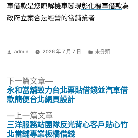
車借款是您瞭解機車變現
彰化機車借款
為
政府立案合法經營的當鋪業者
作
分
admin
2026 年 7 月 7 日
未分類
者:
類:
下
下一篇文章
一
永和當舖致力台北票貼借錢並汽車借
文
篇
款簡便台北網頁設計
章
文
下
上一篇文章
章:
導
一
三洋服務站團隊反光背心客戶貼心竹
篇
北當舖專業板橋借錢
覽