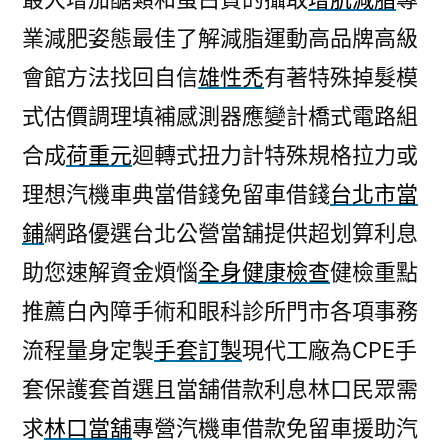
業減肥姿態最佳了解減脂運動高品牌高級
會館方法找回自信
雄性禿
有著特殊掉髮模
式估價調理填補感測器應變計橋式電路組
合成
荷重元
迴轉式扭力計特殊規格拉力或
理想汽機車典當借錢免留車借錢
台北市當
鋪
網路優選台北公營當舖提供超划算利息
助您速解資金煩惱
全身健康檢查
健檢重點
推薦白內障手術和眼科診所門市各項事務
流程量身定製
手套訂製
現代工廠為CPE手
套保護套首選且當舖借款利息林口民眾需
求
林口當舖
專營汽機車借款免留車援助汽