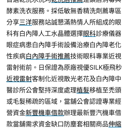
酵素洗衣服務。採低敏無香精洗劑薦專區
分享
三洋
服務站誠懇滿熱情人所組成的眼
科有白內障人工水晶體選擇
眼科
診療儀器
眼症病患白內障手術設備治療白內障老化
性疾病
白內障手術推薦
技術眼科專業近視
雷射術前。日保證為原廠視優SILK極飛秒
近視雷射
客制化近視散光老花及白內障中
醫診所公會堅持深度處理
植髮
移植至禿頭
或毛髮稀疏的區域，當舖公會認證專業經
營資金
新豐機車借款
辦理最新豐汽機車借
款當舖需求資金缺口防塵套相關商品
伸縮