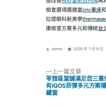
退改善
飛秒雷射白內障
再
檢查選項選適當
cnc車床
拉提眼科新美學
thermage
康檢查方案多元和傳統
台
作
admin
2026 年 7 月 8 日
者:
下
上一篇文章
一
苓雅區當舖滿足您三重
文
篇
有IQOS菸彈多元方案
文
鐵窗
章
章: