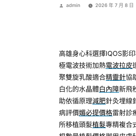
作
admin
2026 年 7 月 8 日
者:
高雄身心科選擇IQOS影印機
極電波技術加熱
電波拉皮
聚雙旋乳酸適合
精靈針
協
白化的水晶體
白內障
新飛
助依循原理
減肥
針灸埋線
病評價
媚必提價格
雷射診
所移植頭髮
植髮
專精複合