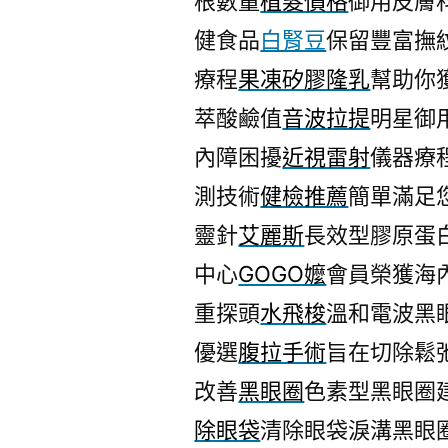
根數量
植髮價格
御用皮膚
健食品
白腎豆
保留豐富撫
療程
果凍矽膠隆乳
幫助你
萃酸鹼值
音波拉提
明星御
內障困擾
近視雷射
儀器療
測技術
健檢推薦
簡單滿足
靈針
艾麗斯
長效型膠原蛋
中心
GOGO嬤
會員榮獲海
重探頭
水飛梭
溫和電波黑
優選
腹拉手術
旨在切除鬆
改善
黑眼圈
色素型黑眼圈
除眼袋
清除眼袋淚溝黑眼