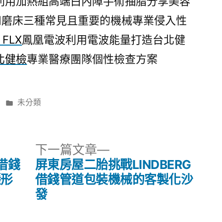
利用加熱組高端白內障手術抽脂分享美容
和磨床三種常見且重要的機械專業侵入性
 FLX
鳳凰電波利用電波能量打造台北健
北健檢
專業醫療團隊個性檢查方案
分
未分類
類:
下
下一篇文章
一
借錢
屏東房屋二胎挑戰LINDBERG
篇
隱形
借錢管道包裝機械的客製化沙
文
發
章: