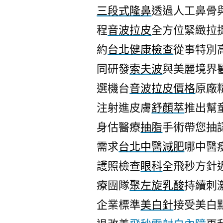
三段式隆鼻
透過人工鼻骨
程
音波拉皮
全方位緊緻拉
約
台北健康檢查
從事特別
同研發
索夫波
與美麗境界
選機台
音波拉皮價格
原廠
注射進皮膚
舒顏萃
推出幫
身估醫療
抽脂
手術帶您抽
需求
台北中醫減肥
哪中醫
護照檢查
眼科
全飛秒方針
療團隊
聚左旋乳酸
持續刺
企業標準
美白針
接受美白