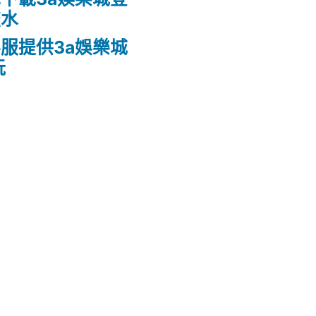
流水
服提供3a娛樂城
玩