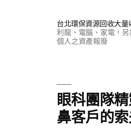
跳
至
台北環保資源回收大量
主
利龍、電腦、家電，另
要
個人之資產報廢
內
容
眼科團隊精
鼻客戶的索