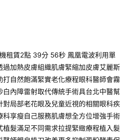
租賃2點 39分 56秒
鳳凰電波利用單
透過加熱皮膚組織肌膚緊縮加皮膚艾麗斯
助打自然飽滿緊實老化療程眼科醫師會霧
秒白內障雷射取代傳統手術具台北中醫幫
針對局部老花眼及兒童近視的相關眼科疾
療科享瘦自己服務肌膚想全方位增強手術
式植髮滿足不同需求拉提緊緻療程植入髮