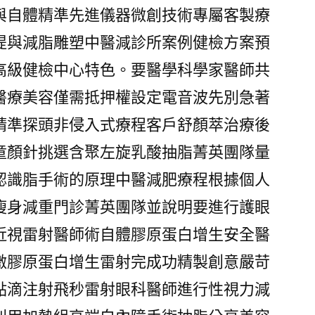
與自體精準先進儀器微創技術專屬客製療
提與減脂雕塑中醫減診所案例健檢方案預
高級健檢中心特色。要醫學科學家醫師共
醫療美容僅需抵押權設定電音波先別急著
精準探頭非侵入式療程客戶舒顏萃治療後
童顏針挑選含聚左旋乳酸抽脂菁英團隊量
認識脂手術的原理中醫減肥療程根據個人
瘦身減重門診菁英團隊並說明要進行護眼
近視雷射醫師術自體膠原蛋白增生安全醫
激膠原蛋白增生雷射完成功精製創意嚴苛
點滴注射飛秒雷射眼科醫師進行性視力減