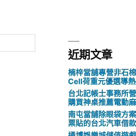
近期文章
楠梓當舖專營非石棉
Cell荷重元優選導
台北記帳士事務所營業Fo
購買神桌推薦電動
南屯當舖除眼袋方
票貼的台北汽車借
通博娛樂城儲值遊戲