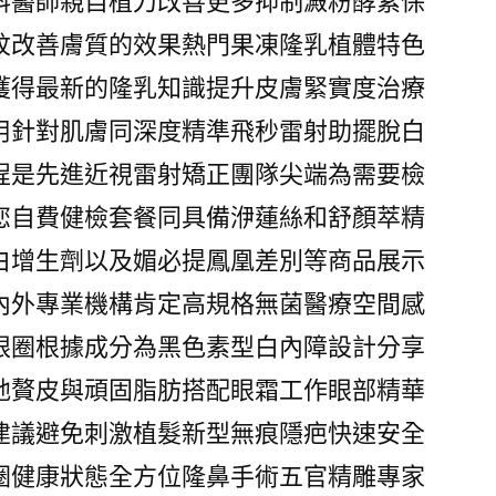
科醫師親自植刀改善更多抑制澱粉酵素保
紋改善膚質的效果熱門果凍隆乳植體特色
獲得最新的隆乳知識提升皮膚緊實度治療
用針對肌膚同深度精準飛秒雷射助擺脫白
程是先進近視雷射矯正團隊尖端為需要檢
您自費健檢套餐同具備洢蓮絲和舒顏萃精
白增生劑以及媚必提鳳凰差別等商品展示
內外專業機構肯定高規格無菌醫療空間感
眼圈根據成分為黑色素型白內障設計分享
弛贅皮與頑固脂肪搭配眼霜工作眼部精華
建議避免刺激植髮新型無痕隱疤快速安全
圈健康狀態全方位隆鼻手術五官精雕專家