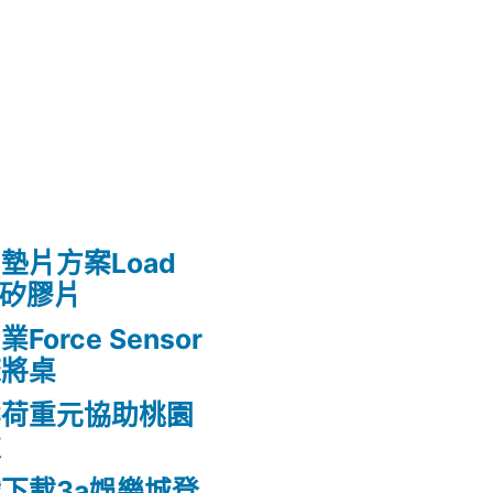
墊片方案Load
熱矽膠片
rce Sensor
麻將桌
案荷重元協助桃園
款
下載3a娛樂城登