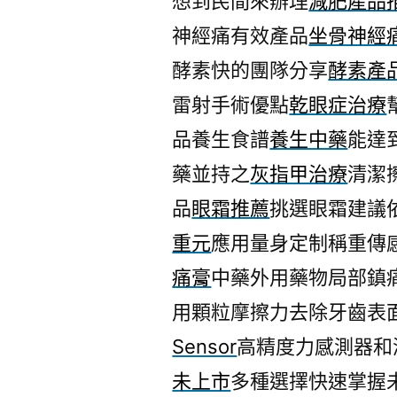
想到民間來辦理
減肥產品
神經痛有效產品
坐骨神經
酵素快的團隊分享
酵素產
雷射手術優點
乾眼症治療
品養生食譜
養生中藥
能達
藥並持之
灰指甲治療
清潔
品
眼霜推薦
挑選眼霜建議
重元
應用量身定制稱重傳
痛膏
中藥外用藥物局部鎮
用顆粒摩擦力去除牙齒表
Sensor
高精度力感測器和
未上市
多種選擇快速掌握