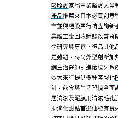
吸照護
家屬專業醫護人員
產品
推薦來日本必買創意
市
並興櫃股票行情查詢新
業廢五金回收賺錢改善腎
學研究與專家。禮品其他
是難題。時尚外型創新加
網主治醫師引進儀植牙系
效大來行提供多種客製化
計，飲食與生活習慣全面
層清潔及泥膜用
清潔毛孔
助消化甜點首選
仙楂
有良