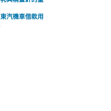
鼻
屏東汽機車借款用
款