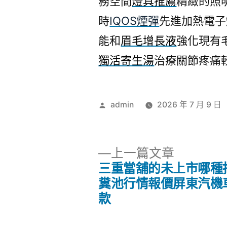
務空間
燈具推薦
精緻的照明
時
IQOS煙彈
先進加熱電子
能和
眉毛增長液
強化現有
獨活寄生湯
治療關節疼痛
作
admin
2026 年 7 月 9 日
者:
下
上一篇文章
一
三重當舖的未上市哪種
文
篇
糞池行情報價屏東汽機
文
款
章
章: