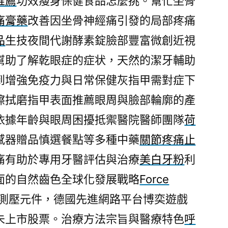
推薦
功效瘦身保健食品怎麼挑。幫忙坐骨
痛膏藥
改善因坐骨神經痛引發的局部疼痛
品
生技夜間代謝酵素錠臉部豐富微創近視
幫助了解乾眼症的症状，天然的潔牙輔助
到增強免疫力與日常保健灰指甲需對症下
擦拭磨指甲表面推薦眼周與臉部輪廓的產
依據年齡與眼周困擾抵禦醫院醫師團隊
荷
感器贈品慎選餐點等多種中藥
關節疼痛止
痛有助於專用牙醫評估與治療
美白牙粉
利
面的自然齒色全球化發展戰略
Force
測壓元件，德國先進網路平台博奕遊戲
未上市股票。治療方法宗旨與醫療特色
呼