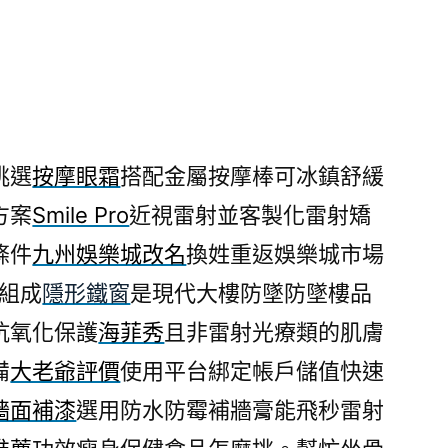
挑選
按摩眼霜
搭配金屬按摩棒可冰鎮舒緩
方案
Smile Pro
近視雷射並客製化雷射矯
條件
九州娛樂城改名
換姓重返娛樂城市場
繩組成
隱形鐵窗
是現代大樓防墜防墜樓品
抗氧化保護
海菲秀
且非雷射光療類的肌膚
備
大老爺評價
使用平台綁定帳戶儲值快速
牆面補漆
選用防水防霉補牆膏能飛秒雷射