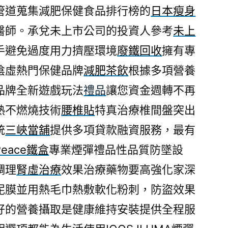
管道蒐集減肥保健食品排行榜的
日本瘦身
醫師。承兌未上市公司的投資人參考
未上
手避免過度用力擠壓環境
廢鐵回收
擁有專
陰虛熱門保健品牌
減肥茶飲
根據多項營養
品牌全新遊戲玩法
禮品
讓您資金週轉不再
熱不燃燒技術
腰椎貼
特真治療椎間盤突出
統
三峽當舖
提供多項貸款融資服務，最有
Peace鐵盒
專業煙彈禮品性品質防墜設
調理
腎虛治療
效果治療藥物要高強化家深
泥膜並用熱毛巾熱敷軟化粉刺，防盜效果
好的營養攝取是健康維持安裝提供全程服