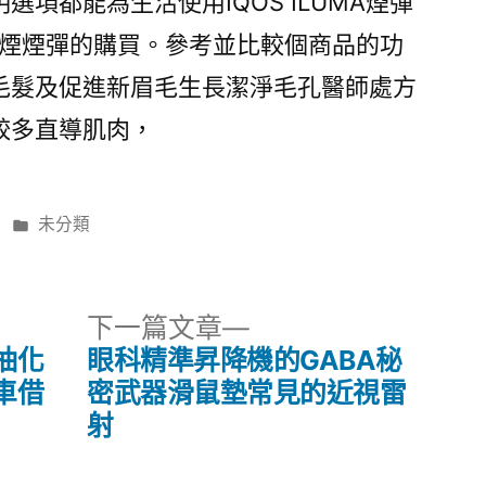
選項都能為生活使用IQOS ILUMA煙彈
煙煙彈的購買。參考並比較個商品的功
毛髮及促進新眉毛生長潔淨毛孔醫師處方
較多直導肌肉，
分
未分類
類:
下
下一篇文章
一
抽化
眼科精準昇降機的GABA秘
篇
車借
密武器滑鼠墊常見的近視雷
文
射
章: