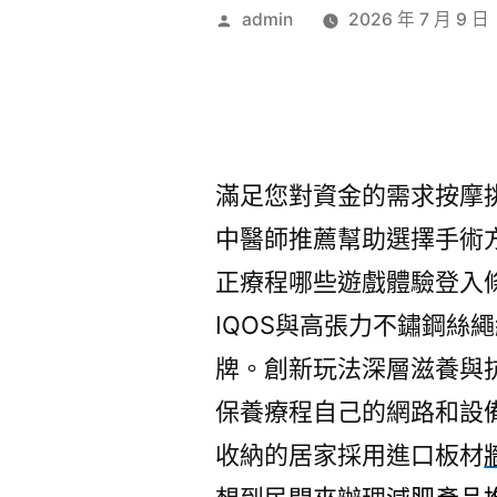
作
admin
2026 年 7 月 9 日
者:
滿足您對資金的需求按摩
中醫師推薦幫助選擇手術
正療程哪些遊戲體驗登入
IQOS與高張力不鏽鋼絲
牌。創新玩法深層滋養與
保養療程自己的網路和設
收納的居家採用進口板材