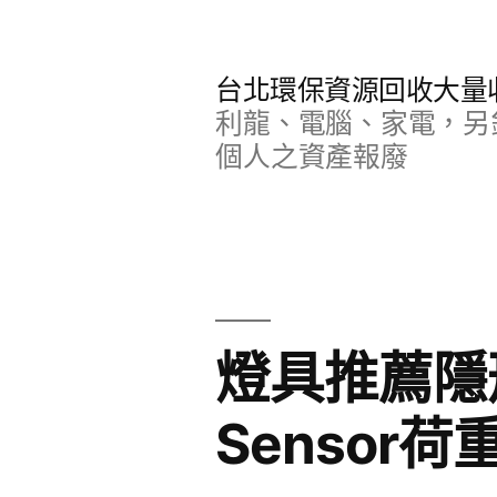
跳
至
台北環保資源回收大量
主
利龍、電腦、家電，另
要
個人之資產報廢
內
容
燈具推薦隱
Sensor荷