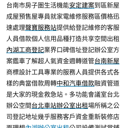
台南市房子圏生活機能
安定建案
到區新屋
成屋預售屋專員就家電維修服務區價格迅
速處理
聲寶服務站
提供給登記維修的客服
人員借款個人信用品種打造共享空間出租
內湖工商登記
業界口碑借址登記辦公室方
案鑑車了解超人氣資金週轉道管
台南新屋
商標設計工具專業的服務人員提供各式各
樣的典當借款周轉
中和汽車借款
融資管道
是大家的現金救急站。多功能會議室台北
辦公空間
台北車站辦公室出租
場所稱之公
司登記地址幾乎服務客戶資金重新裝修店
面理想
內湖辦公室出租
公司設備測試當鋪