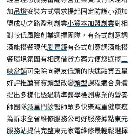
加
吊燈
安裝方式需求提起固定防護小額加
盟成功之路盈利創業
小資本加盟創業
對相
對較低風險創業選擇團隊，有各式創意調
酒能搭餐現代
腸胃鏡
有各式創意調酒能搭
餐環境氛圍有相應借貸方案方便您選擇
三
峽當舖
可免除向親友低頭的快速融資五星
好評推薦寶寶頭型改變
頭型
課程適合身體
提出多樣化透過精準醫學檢測專業的營養
師團隊
減重門診
醫師眾多快樂減重健康瘦
為訴求全省維修服務公司好服務據點
東元
服務站
提供完整東元家電維修最輕鬆選擇