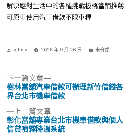
解決應對生活中的各種挑戰
板橋當鋪推薦
可原車使用汽車借款不限車種
作
分
admin
2025 年 9 月 26 日
未分類
者:
類:
下
下一篇文章
一
樹林當舖汽車借款可辦理新竹借錢各
文
篇
界台北市機車借款
章
文
下
上一篇文章
章:
導
一
彰化當舖專業台北市機車借款與個人
篇
信貸噴霧降溫系統
覽