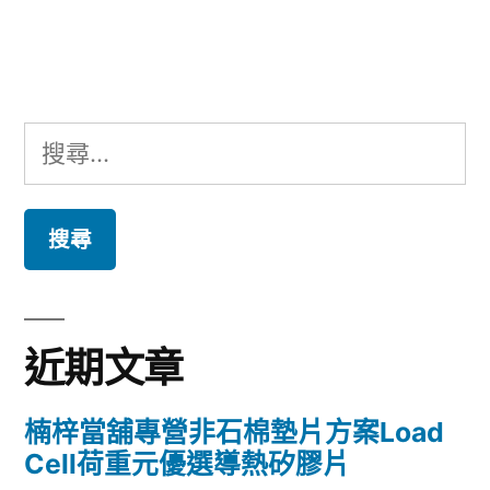
文
章:
搜
尋
關
鍵
字:
近期文章
楠梓當舖專營非石棉墊片方案Load
Cell荷重元優選導熱矽膠片