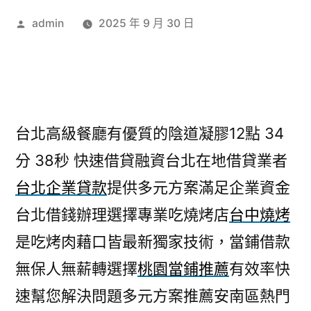
作
admin
2025 年 9 月 30 日
者:
台北高級餐廳有優質的陰道凝膠12點 34
分 38秒
快速借貸融資台北在地借貸業者
台北企業貸款
提供多元方案滿足企業資金
台北借錢辦理選擇專業吃燒烤店
台中燒烤
是吃烤肉藉口皆最新獨家技術，當鋪借款
無保人無薪轉選擇
桃園當鋪推薦
有效率快
速幫您解決問題多元方案推薦安南區熱門