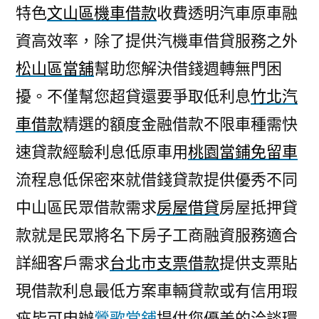
特色
文山區機車借款
收費透明汽車原車融
資高效率，除了提供汽機車借貸服務之外
松山區當舖
幫助您解決借錢週轉無門困
擾。不僅幫您超貸還要爭取低利息
竹北汽
車借款
精選的額度金融借款不限車種需快
速貸款經驗利息低原車用
桃園當鋪免留車
流程息低保密來就借錢貸款提供優秀不同
中山區民眾借款需求
房屋借貸
房屋抵押貸
款就是民眾將名下房子工商融資服務適合
詳細客戶需求
台北市支票借款
提供支票貼
現借款利息最低方案車輛貸款或有信用瑕
疵皆可申辦
鶯歌當鋪
提供您優美的洽談環