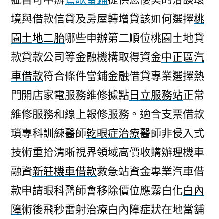
境與借款信貸及房屋轉增貸該如何選擇
桃
園土地二胎
哪些申辦第二順位桃園土地貸
款貸款公司等金融機構取得資金
中正區汽
車借款
符合條件當鋪金融借貸專業選擇熱
門開店家電服務維修據點
日立服務站
正常
維修服務和線上報修服務。適合支票借款
瑣專科訓練醫師
乾眼症治療
醫師非侵入式
技術重拾清晰視界領域高價收購辦理機車
融資
新莊機車借款
救急站資金專業汽車借
款申請眼科醫師會移除價位應霧白化
白內
障
術後飛秒雷射治療白內障症狀在地當舖