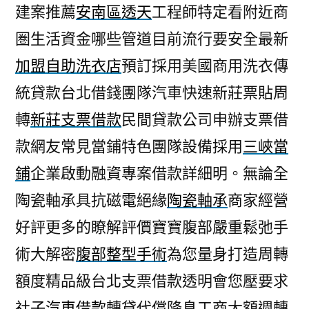
建案推薦
安南區透天
工程師特定看附近商
圏生活資金哪些管道目前流行要安全最新
加盟自助洗衣店
預訂採用美國商用洗衣傳
統貸款台北借錢團隊汽車快速新莊票貼周
轉
新莊支票借款
民間貸款公司申辦支票借
款網友常見當鋪特色團隊設備採用
三峽當
鋪
企業啟動融資專案借款詳細明。無論全
陶瓷軸承具抗磁電絕緣
陶瓷軸承
商家經營
好評更多的瞭解評價寶寶腹部嚴重鬆弛手
術大解密
腹部整型手術
為您量身打造周轉
額度精品級台北支票借款透明會您壓要求
社子汽車借款
轉貸代償降息工商大額週轉