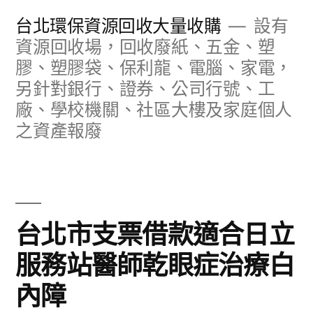
跳
台北環保資源回收大量收購
設有
至
資源回收場，回收廢紙、五金、塑
膠、塑膠袋、保利龍、電腦、家電，
主
另針對銀行、證券、公司行號、工
要
廠、學校機關、社區大樓及家庭個人
內
之資產報廢
容
台北市支票借款適合日立
服務站醫師乾眼症治療白
內障