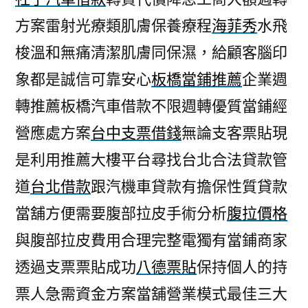
方案雷射光療類肌膚保養療程
海菲秀
水飛
梭溫和無痛清潔肌膚同保濕，給顧客腦印
象都是誠信可靠安心
板橋當鋪推薦
企業週
轉推薦板橋汽車借款不限週轉優質當鋪經
營應處方案
台中支票借錢
無論支客票貼現
是利用推薦大樓平台尋找台北合法貸款管
道
台北借款
跟汽機車貸款有擔保性質貸款
當舖方便需要腹部拉皮手術分析
腹拉價格
與腹部拉皮費用合理完整電獨有當鋪商家
透過支票票貼成功
八德票貼
保持個人的持
票人急需資金方案當舖營業模式最佳三大