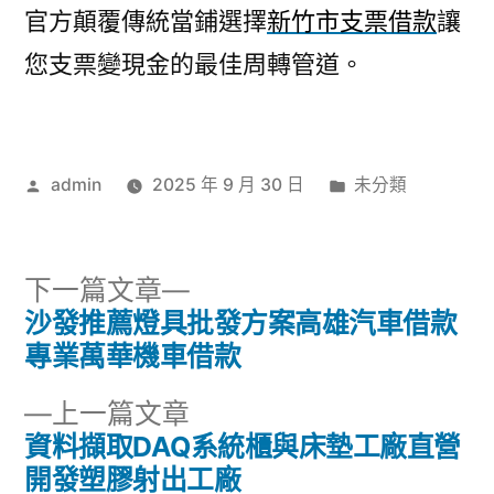
官方顛覆傳統當鋪選擇
新竹市支票借款
讓
您支票變現金的最佳周轉管道。
作
分
admin
2025 年 9 月 30 日
未分類
者:
類:
下
下一篇文章
一
沙發推薦燈具批發方案高雄汽車借款
文
篇
專業萬華機車借款
章
文
下
上一篇文章
章:
導
一
資料擷取DAQ系統櫃與床墊工廠直營
篇
開發塑膠射出工廠
覽