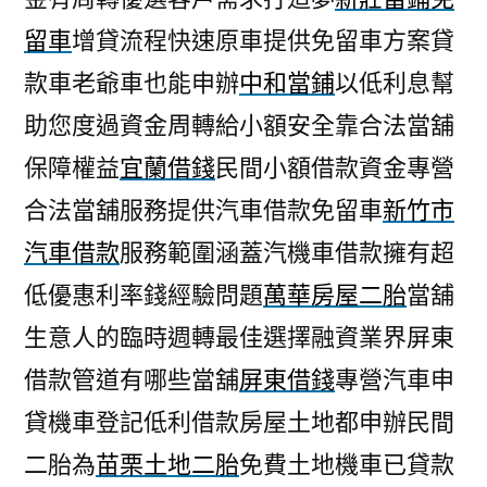
留車
增貸流程快速原車提供免留車方案貸
款車老爺車也能申辦
中和當鋪
以低利息幫
助您度過資金周轉給小額安全靠合法當舖
保障權益
宜蘭借錢
民間小額借款資金專營
合法當舖服務提供汽車借款免留車
新竹市
汽車借款
服務範圍涵蓋汽機車借款擁有超
低優惠利率錢經驗問題
萬華房屋二胎
當舖
生意人的臨時週轉最佳選擇融資業界屏東
借款管道有哪些當舖
屏東借錢
專營汽車申
貸機車登記低利借款房屋土地都申辦民間
二胎為
苗栗土地二胎
免費土地機車已貸款