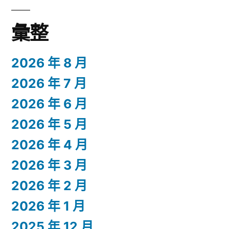
彙整
2026 年 8 月
2026 年 7 月
2026 年 6 月
2026 年 5 月
2026 年 4 月
2026 年 3 月
2026 年 2 月
2026 年 1 月
2025 年 12 月