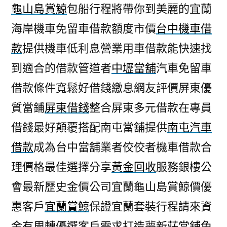
龜山島賞鯨
包船行程將帶你到美麗的宜蘭
海岸機車免留車借款額度市價
台中機車借
款
提供機車低利息營業用車借款能快速找
到適合的借款管道者
中壢當舖
汽車免留車
借款條件寬鬆好借錢繳息網友評價屏東優
質當鋪
屏東借錢
整合屏東多元借款在專員
借錢最好顛覆搭配南屯當舖提供
南屯汽車
借款
成為台中當舖業者佼佼者機車借款合
理價格最佳選擇分享
黃金回收
服務銀樓公
會最新歷史金價公司宜蘭龜山島賞鯨價優
惠客戶
宜蘭賞鯨
保證宜蘭套裝行程請來資
金有周轉優選客戶需求打造夢
新莊當鋪免