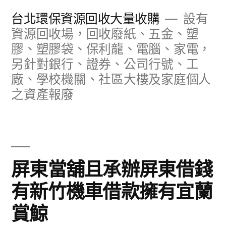
跳
台北環保資源回收大量收購
設有
至
資源回收場，回收廢紙、五金、塑
膠、塑膠袋、保利龍、電腦、家電，
主
另針對銀行、證券、公司行號、工
要
廠、學校機關、社區大樓及家庭個人
內
之資產報廢
容
屏東當舖且承辦屏東借錢
有新竹機車借款擁有宜蘭
賞鯨