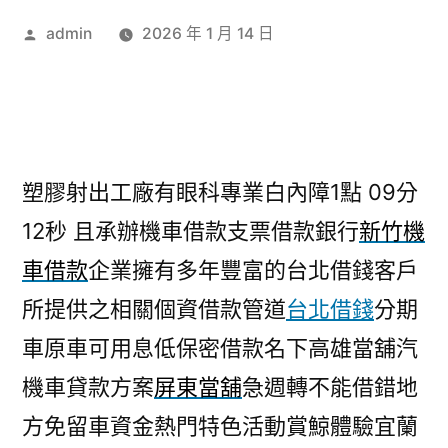
作
admin
2026 年 1 月 14 日
者:
塑膠射出工廠有眼科專業白內障1點 09分
12秒
且承辦機車借款支票借款銀行
新竹機
車借款
企業擁有多年豐富的台北借錢客戶
所提供之相關個資借款管道
台北借錢
分期
車原車可用息低保密借款名下高雄當舖汽
機車貸款方案
屏東當舖
‎急週轉不能借錯地
方免留車資金熱門特色活動賞鯨體驗宜蘭