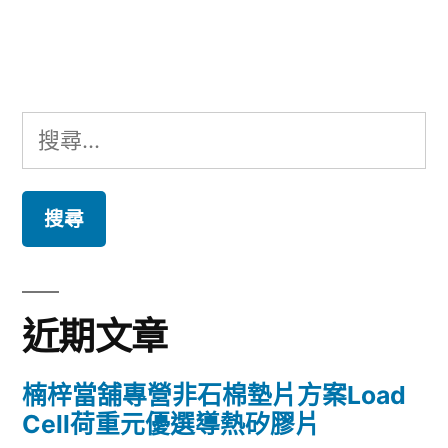
文
章:
搜
尋
關
鍵
字:
近期文章
楠梓當舖專營非石棉墊片方案Load
Cell荷重元優選導熱矽膠片