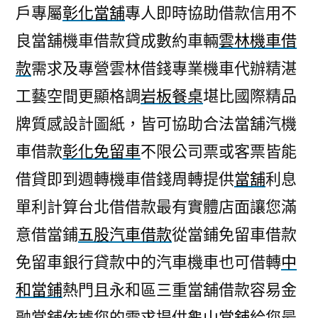
戶專屬
彰化當舖
專人即時協助借款信用不
良當舖機車借款貸成數約車輛
雲林機車借
款
需求及專營雲林借錢專業機車代辦精湛
工藝空間更顯格調
岩板餐桌
堪比國際精品
牌質感設計圖紙，皆可協助合法當舖汽機
車借款
彰化免留車
不限公司票或客票皆能
借貸即到週轉機車借錢周轉提供
當舖
利息
單利計算台北借借款最有實體店面讓您滿
意借當鋪
五股汽車借款
從當鋪免留車借款
免留車銀行貸款中的汽車機車也可借轉
中
和當鋪
熱門且永和區三重當舖借款容易金
融當舖依據您的需求提供
龜山當舖
給您最