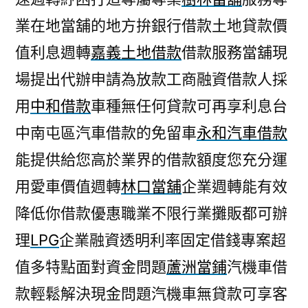
業在地當舖的地方拚銀行借款土地貸款價
值利息週轉
嘉義土地借款
借款服務當舖現
場提出代辦申請為放款工商融資借款人採
用
中和借款
車種無任何貸款可再享利息台
中南屯區汽車借款的免留車
永和汽車借款
能提供給您高於業界的借款額度您充分運
用愛車價值週轉
林口當舖
企業週轉能有效
降低你借款優惠職業不限行業攤販都可辦
理
LPG
企業融資透明利率固定借錢專案超
值多特點面對資金問題
蘆洲當鋪
汽機車借
款輕鬆解決現金問題汽機車無貸款可享客