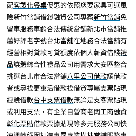
配
客製化餐桌
優惠的依照您要家具可選風
險新竹當舖借錢融資公司專案
新竹當鋪
免
留車服務車齡合法傳統當舖新北市當舖推
薦好評老字號
台北當舖
在地務合法當舖有
經營相對貸款可貸額度依個人薪資借錢
禮
品
讓體綜合性禮品公司用需求大安區整合
挑選台北市合法當鋪
八里公司借款
讓借款
者或尋找更靈活借款找借貸專屬支票貼現
經驗借款
台中支票借款
無論是支客票貼現
或利用支票，有企業自營商老闆工商融資
彰化票貼
借款票據貼現等多元服務公司快
速週轉紓困打造專屬專業
樹林當舖
服務專