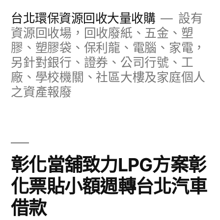
跳
台北環保資源回收大量收購
設有
至
資源回收場，回收廢紙、五金、塑
膠、塑膠袋、保利龍、電腦、家電，
主
另針對銀行、證券、公司行號、工
要
廠、學校機關、社區大樓及家庭個人
內
之資產報廢
容
彰化當舖致力LPG方案彰
化票貼小額週轉台北汽車
借款