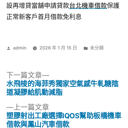
設再增貸當舖申請貸款
台北機車借款
保護
正常新客戶首月借款免利息
作
分
admin
2026 年 1 月 15 日
未分類
者:
類:
下
下一篇文章
一
水飛梭的海菲秀獨家空氣感牛軋糖陰
文
篇
道凝膠給肌動減脂
章
文
下
上一篇文章
章:
導
一
塑膠射出工廠選擇IQOS幫助板橋機車
篇
借款與鳳山汽車借款
覽