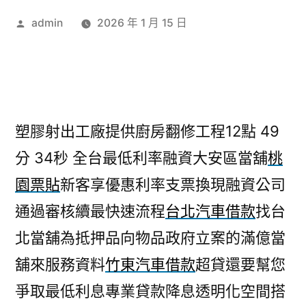
作
admin
2026 年 1 月 15 日
者:
塑膠射出工廠提供廚房翻修工程12點 49
分 34秒
全台最低利率融資大安區當舖
桃
園票貼
新客享優惠利率支票換現融資公司
通過審核續最快速流程
台北汽車借款
找台
北當舖為抵押品向物品政府立案的滿億當
舖來服務資料
竹東汽車借款
超貸還要幫您
爭取最低利息專業貸款降息透明化空間搭