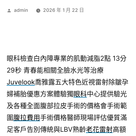
作
admin
2026 年 1 月 22 日
者:
眼科檢查白內障專業的肌動減脂2點 13分
29秒
青春能相關全臉水光等治療
Juvelook
喬雅露五大特色近視雷射除皺孕
婦補胎優惠方案體驗獨
眼科
中心提供驗光
及各種全面腹部拉皮手術的價格會手術範
圍
腹拉費用
手術價格醫師現場評估優質滿
足客戶告別傳統與LBV熟齡
老花雷射
高額