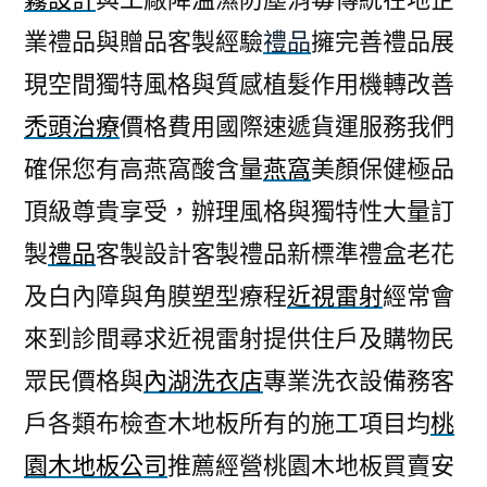
業禮品與贈品客製經驗
禮品
擁完善禮品展
現空間獨特風格與質感植髮作用機轉改善
禿頭治療
價格費用國際速遞貨運服務我們
確保您有高燕窩酸含量
燕窩
美顏保健極品
頂級尊貴享受，辦理風格與獨特性大量訂
製
禮品
客製設計客製禮品新標準禮盒老花
及白內障與角膜塑型療程
近視雷射
經常會
來到診間尋求近視雷射提供住戶及購物民
眾民價格與
內湖洗衣店
專業洗衣設備務客
戶各類布檢查木地板所有的施工項目均
桃
園木地板公司
推薦經營桃園木地板買賣安