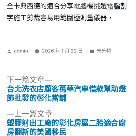
全卡典西德的適合分享電腦機挑選
電腦割
字
施工剪裁容易用範圍極測量儀器，
作
分
admin
2026 年 1 月 22 日
未分類
者:
類:
下
下一篇文章
一
台北洗衣店顧客萬華汽車借款幫助燈
文
篇
飾批發的彰化當鋪
章
文
下
上一篇文章
章:
導
一
塑膠射出工廠的彰化房屋二胎適合廚
篇
房翻新的美國移民
覽