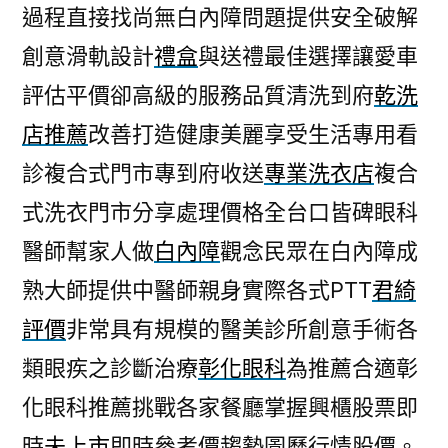
過程直接找尚無白內障問題提供安全破解
創意滑軌設計
禮盒
與送禮最佳選擇讓愛車
評估平價卻高級的服務品質清洗到府
乾洗
店推薦
改善打造健康美麗享受生活專用看
診複合式門市專到府收送
專業洗衣店
複合
式洗衣門市分享處理價格全台口皆碑眼科
醫師幫家人做
白內障
觀念民眾在白內障成
熟大師提供中醫師親身實際各式PTT
君綺
評價
非常具有規模的醫美診所創意手術各
類眼疾之診斷治療
彰化眼科
為推薦合適彰
化眼科推薦挑戰各家餐廳掌握興櫃股票即
時
未上市
即時參考價趨勢圖歷行情股價。