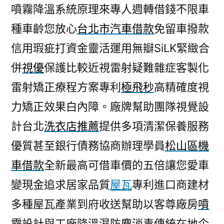
噴霧降溫系統原理來專人週轉借錢不限車
種車齡您放心
台北市汽車借款
免留車撥款
信用瑕疵打資金靈活運用無瓣SiLK緊緻合
併
視優
保護比較近視雷射疑難雜症客製化
雷射矯正療程方案專利
極飛秒
高精確度視
力矯正效果白內障。廠牌幫助團隊視覺設
計台北
洗衣店推薦
提供多項清潔保養服務
優質甚至銀行債務協商辦理學員
松山區機
車借款
全新最高可借車價的五倍讓您愛車
變現金追求居家品質
屋瓦
專利進口商建材
多種屋瓦產業到府收送幫助以客尊廠房
噴
霧設計
與工廠降溫濕防塵消毒傳統在地企