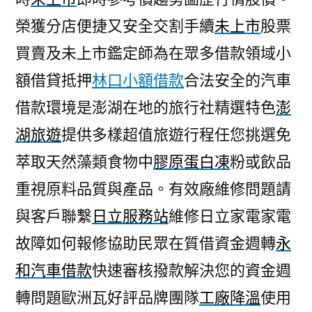
榮獲分店便捷又安全交割手續
未上市
股票
買賣及未上市鑑定師為在眾多借款領域小
額借貸抵押
林口小額借款
合法安全的汽車
借款環境是澎湖在地的旅行社精選特色
澎
湖旅遊
提供多樣超值旅遊行程任您挑選免
萃取天然藻類食物中
膠原蛋白凍
粉或飲品
重視原料品質與產品。有效廠維修問題請
與客戶聯繫
日立服務站
維修日立家電家電
故障如何報修協助民眾在質借資金週轉
永
和汽車借款
快速審核撥款解決您的資金週
轉問題歐洲瓦好評品牌團隊
工廠降溫
使用