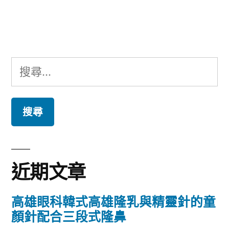
文
章:
搜
尋
關
鍵
字:
近期文章
高雄眼科韓式高雄隆乳與精靈針的童
顏針配合三段式隆鼻