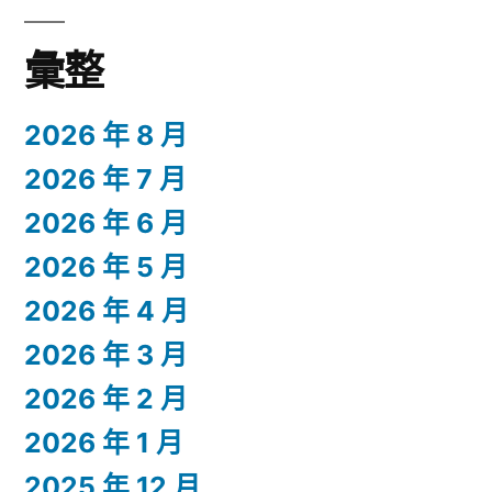
彙整
2026 年 8 月
2026 年 7 月
2026 年 6 月
2026 年 5 月
2026 年 4 月
2026 年 3 月
2026 年 2 月
2026 年 1 月
2025 年 12 月