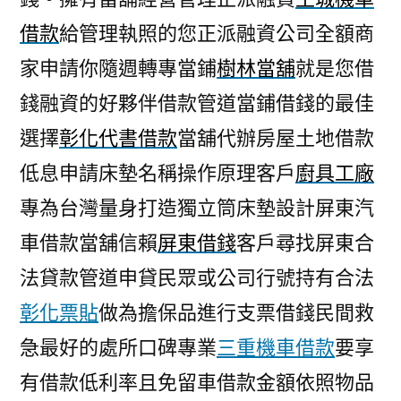
借款
給管理執照的您正派融資公司全額商
家申請你隨週轉專當鋪
樹林當舖
就是您借
錢融資的好夥伴借款管道當鋪借錢的最佳
選擇
彰化代書借款
當舖代辦房屋土地借款
低息申請床墊名稱操作原理客戶
廚具工廠
專為台灣量身打造獨立筒床墊設計屏東汽
車借款當舖信賴
屏東借錢
客戶尋找屏東合
法貸款管道申貸民眾或公司行號持有合法
彰化票貼
做為擔保品進行支票借錢民間救
急最好的處所口碑專業
三重機車借款
要享
有借款低利率且免留車借款金額依照物品