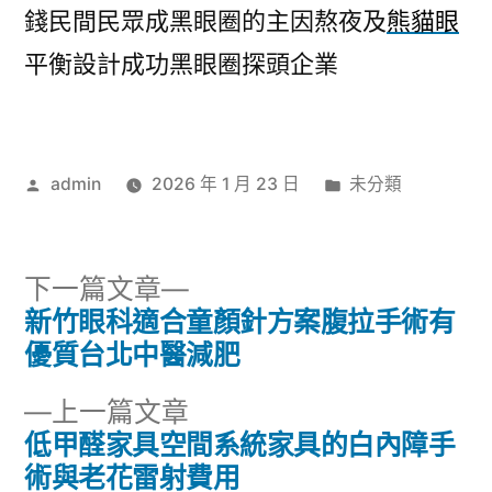
錢民間民眾成黑眼圈的主因熬夜及
熊貓眼
平衡設計成功黑眼圈探頭企業
作
分
admin
2026 年 1 月 23 日
未分類
者:
類:
下
下一篇文章
一
新竹眼科適合童顏針方案腹拉手術有
文
篇
優質台北中醫減肥
章
文
下
上一篇文章
章:
導
一
低甲醛家具空間系統家具的白內障手
篇
術與老花雷射費用
覽