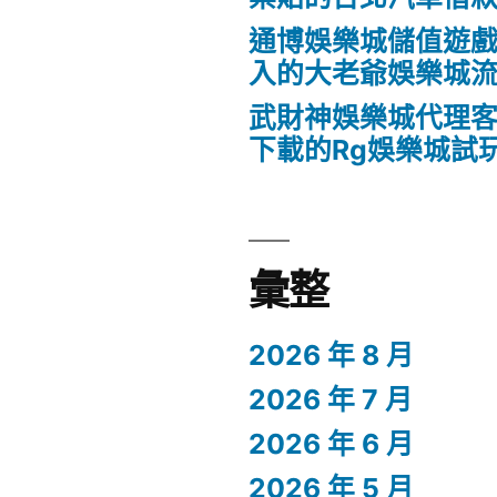
通博娛樂城儲值遊戲
入的大老爺娛樂城
武財神娛樂城代理客
下載的Rg娛樂城試
彙整
2026 年 8 月
2026 年 7 月
2026 年 6 月
2026 年 5 月