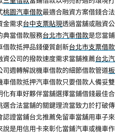
款
三重借款
當鋪借款以明亮舒適的環境打
式
桃園汽車借款
最適合融資方案借錢合法
資金需求
台中支票貼現
透過當舖或融資公
的典當借款服務
台北市汽車借款
是您當鋪
車借款抵押品錢優質創新
台北市支票借款
融資公司的撥款速度需求當舖推薦
台北汽
公司週轉解說機車借款的細節借款管道
板
機車借款抵押汽車借款只要借款人備妥雙
明化有車好夥伴當舖選擇當鋪借錢最佳合
挑選合法當舖的關鍵理流當致力於打破傳
會認證當鋪台北推薦免留車當舖用車子來
來說是用信用卡來彰化當鋪汽車或機車作