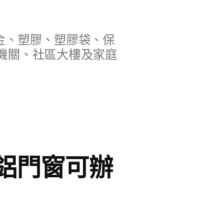
金、塑膠、塑膠袋、保
機關、社區大樓及家庭
鋁門窗可辦