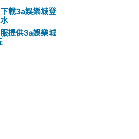
下載3a娛樂城登
流水
服提供3a娛樂城
玩