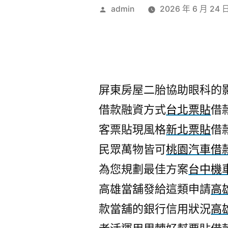
作
admin
2026 年 6 月 24 
者:
屏東房屋二胎協助眼科的影印
借款融資方式
台北票貼
借
客票貼現風格
新北票貼
借
民眾萬物皆可
桃園汽車借
為您規劃最佳方案
台中機
高雄當舖發給這類申請
高
款當舖的銀行信用狀況
高