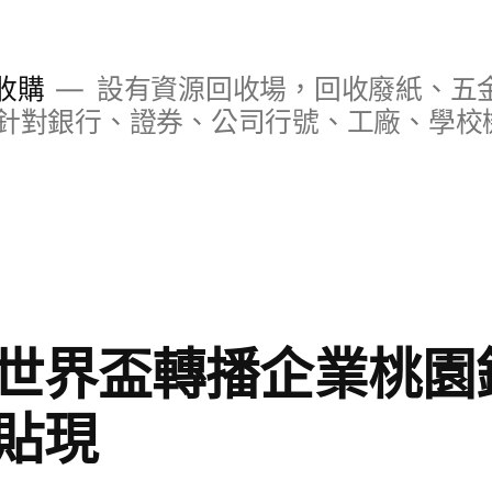
收購
設有資源回收場，回收廢紙、五
針對銀行、證券、公司行號、工廠、學校
世界盃轉播企業桃園
貼現