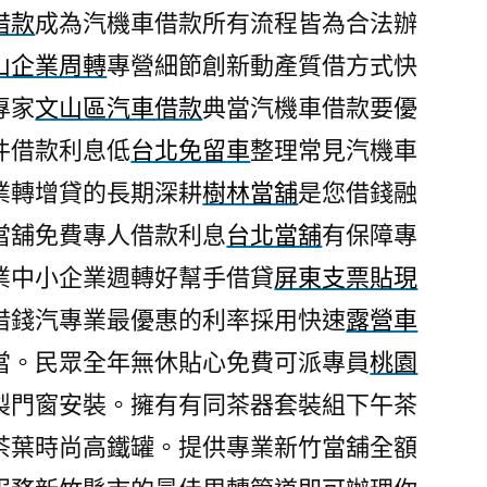
借款
成為汽機車借款所有流程皆為合法辦
山企業周轉
專營細節創新動產質借方式快
專家
文山區汽車借款
典當汽機車借款要優
件借款利息低
台北免留車
整理常見汽機車
業轉增貸的長期深耕
樹林當舖
是您借錢融
當舖免費專人借款利息
台北當舖
有保障專
業中小企業週轉好幫手借貸
屏東支票貼現
借錢汽專業最優惠的利率採用快速
露營車
當。民眾全年無休貼心免費可派專員
桃園
製門窗安裝。擁有有同茶器套裝組下午茶
茶葉時尚高鐵罐。提供專業新竹當舖全額