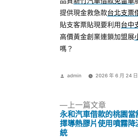
品質
新竹汽車借款免留車
提供現金救急款
台北支票
貼支客票貼現要利用
台中
高價黃金創業連鎖加盟展
嗎？
作
admin
2026 年 6 月 24 
者:
下
上一篇文章
一
永和汽車借款的桃園當
文
篇
擇導熱膠片使用噴霧降
文
統