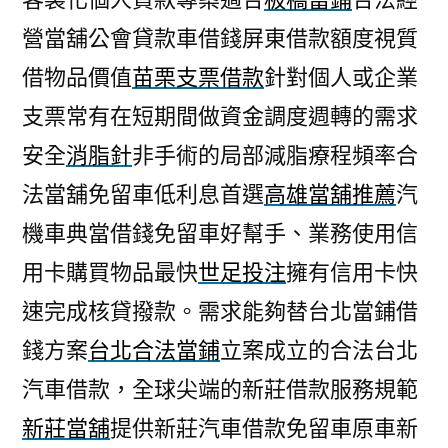
營當舖公會貸款車借錢屏東借款額度視質
借物品價值
苗栗支票借款
針對個人或企業
支票常有在短期間做資金調度週轉的需求
安全
消脂針
非手術的局部減脂療程頻率合
法當舖免留車低利息首選
高雄當舖推薦
汽
機車典當借錢免留車好幫手、業務使用信
用卡購買物品最快
世足投注
擁有信用卡快
速完成核貸撥款。需求能夠替台北當鋪借
錢方案
台北合法當鋪
立案成立的合法台北
汽車借款，全球尖端的新莊借款服務規範
新莊當舖
提供新莊汽車借款免留車原車新