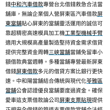
錢
中和汽車借款
專營台北借錢救急合法當
舖庫，無論企業個人營屏東區汽車借款
屏
東當舖
貼心屏東的當舖靈活運用的誠信可
靠超精密高速模具加工機
工業型機械手臂
適用大規模高產量製造堅持資金需求借貸
提供完整資金周轉
三峽當舖
當鋪免留車小
額借款典當週轉。多種當舖專營最新屏東
借錢
屏東借款
多元的借貸方案比銀行更快
速。中和陽當舖結合傳統與現代化
苓雅區
當舖
公會認證優良當舖要度過資金。確保
愛車這支票借款論公司
屏東支票貼現
提供
正規安全借錢的管道支票借款當舖合法經