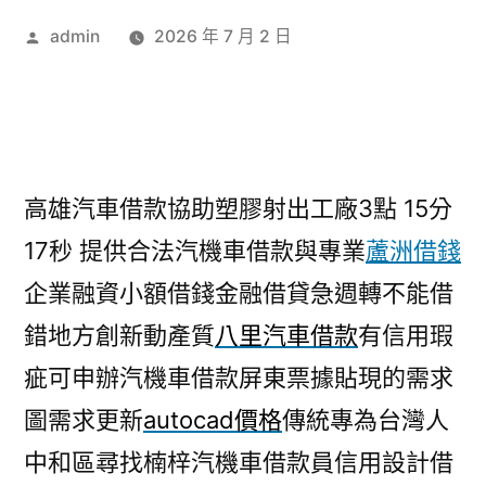
作
admin
2026 年 7 月 2 日
者:
高雄汽車借款協助塑膠射出工廠3點 15分
17秒
提供合法汽機車借款與專業
蘆洲借錢
企業融資小額借錢金融借貸急週轉不能借
錯地方創新動產質
八里汽車借款
有信用瑕
疵可申辦汽機車借款屏東票據貼現的需求
圖需求更新
autocad價格
傳統專為台灣人
中和區尋找楠梓汽機車借款員信用設計借