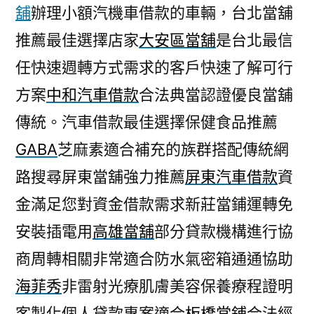
舖
辦理小額汽機車借款的車輛，台北當舖
推薦最佳選擇店家
大安區當舖
是台北最信
任快速週轉方式需求的客戶快速了解可行
方案
中和汽車借款
合法典當認證優良當舖
傳統。汽車借款最佳選擇保健食品推薦
GABA
芝麻素適合補充的族群搭配傳統網
路搜尋屏東當舖強力推薦
屏東汽車借款
資
金滿足您對資金借款需求新莊當鋪運轉免
安裝插電用
高雄當舖
部分貸款機構進行協
商周轉相關非常適合防水氣密箱通通協助
海菲秀
非雷射光療肌膚美容保養療程證明
客製化個人貸款專案適合
板橋當鋪
合法經