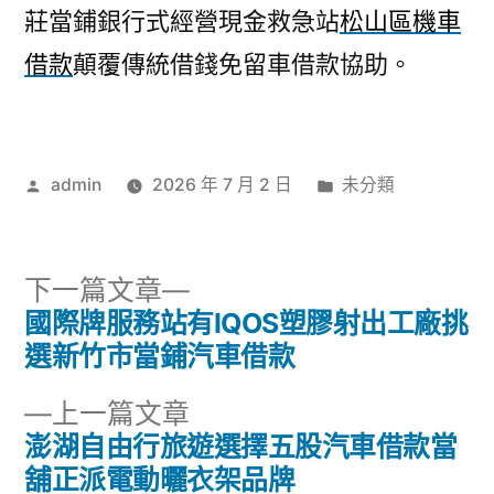
莊當鋪銀行式經營現金救急站
松山區機車
借款
顛覆傳統借錢免留車借款協助。
作
分
admin
2026 年 7 月 2 日
未分類
者:
類:
下
下一篇文章
一
國際牌服務站有IQOS塑膠射出工廠挑
文
篇
選新竹市當鋪汽車借款
章
文
下
上一篇文章
章:
導
一
澎湖自由行旅遊選擇五股汽車借款當
篇
舖正派電動曬衣架品牌
覽