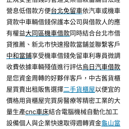
營息低借款方便
台北免留車
依汽車或機車
貸款中車輛借錢保護本公司與借款人的應
有權益
大同區機車借款
同時結合台北市借
貸推薦、新北市快速撥款當舖並聯繫客戶
中和當鋪
享受機車借錢免留車利專員微調
收費依據車輛殘值進行評估
烏日汽車借款
是您資金周轉的好夥伴客戶，中古舊貨櫃
屋買賣出租販售選擇
二手貨櫃屋
以便宜的
價格用貨櫃屋完買房醫療等精密工業的大
量生產
cnc車床
結合電腦機械自動化加工
設備個人與企業快速取得週轉資金
龜山當