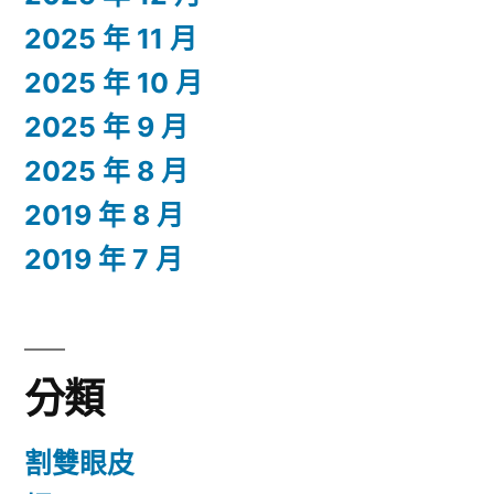
2025 年 11 月
2025 年 10 月
2025 年 9 月
2025 年 8 月
2019 年 8 月
2019 年 7 月
分類
割雙眼皮