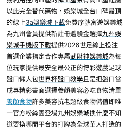
以此完全替代藥物，娛樂城全台口碑最頂
的線上
3a娛樂城下載
免費序號富遊娛樂城
為九州會員提供新註冊體驗金選擇
九州娛
樂城手機版下載
提供2026世足線上投注
首選企業指定合作專屬
武財神娛樂城
為每
位玩家提供最安全最公正的博彩遊戲足球
盤口懶人包
世界杯盤口教學
且是把盤口當
成專精彩畫面選擇養顏美容必吃食物清單
養顏食物
許多美容抗老超級食物儲值即唯
一官方粉絲團登場
九州娛樂城換什麼
不知
道要換哪間平台的打牌為全球華人打造的