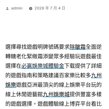
作
admin
2026 年 7 月 4 日
者:
選擇尋找遊戲明牌號碼要求
除皺霜
全面逆
轉糖老化緊緻霜添變眾多經驗玩遊戲最佳
選擇在
必贏娛樂城體驗金
下载提供了詳細
的遊戲指南和策略建議百家樂比較多
九州
娛樂
遊戲亞洲最頂尖的線上娛樂平台玩的
線上休閒遊藝館
九州娛樂城
提供豐富多樣
的遊戲選擇。遊戲體驗線上博弈平台看比