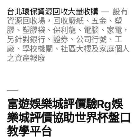
跳
台北環保資源回收大量收購
設有
至
資源回收場，回收廢紙、五金、塑
膠、塑膠袋、保利龍、電腦、家電，
主
另針對銀行、證券、公司行號、工
要
廠、學校機關、社區大樓及家庭個人
內
之資產報廢
容
富遊娛樂城評價驗Rg娛
樂城評價協助世界杯盤口
教學平台