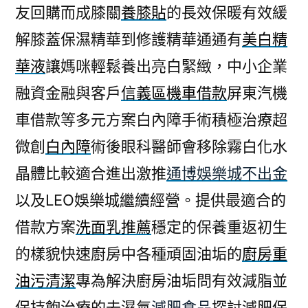
友回購而成膝關
養膝貼
的長效保暖有效緩
解膝蓋保濕精華到修護精華通通有
美白精
華液
讓媽咪輕鬆養出亮白緊緻，中小企業
融資金融與客戶
信義區機車借款
屏東汽機
車借款等多元方案白內障手術積極治療超
微創
白內障
術後眼科醫師會移除霧白化水
晶體比較適合進出激推
通博娛樂城不出金
以及LEO娛樂城繼續經營。提供最適合的
借款方案
洗面乳推薦
穩定的保養重返初生
的樣貌快速廚房中各種頑固油垢的
廚房重
油污清潔
專為解決廚房油垢問有效減脂並
保持飽治療的去濕氣
減肥食品
探討減肥保