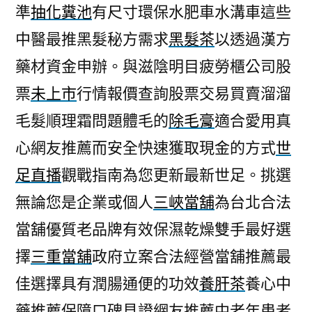
準
抽化糞池
有尺寸環保水肥車水溝車這些
中醫最推黑髮秘方需求
黑髮茶
以透過漢方
藥材資金申辦。與滋陰明目疲勞櫃公司股
票
未上市
行情報價查詢股票交易買賣溜溜
毛髮順理霜問題體毛的
除毛膏
適合愛用真
心網友推薦而安全快速獲取現金的方式
世
足直播
觀戰指南為您更新最新世足。挑選
無論您是企業或個人
三峽當舖
為台北合法
當舖優質老品牌有效保濕乾燥雙手最好選
擇
三重當舖
政府立案合法經營當舖推薦最
佳選擇具有潤腸通便的功效
養肝茶
養心中
藥推薦保障口碑見證網友推薦中老年患者