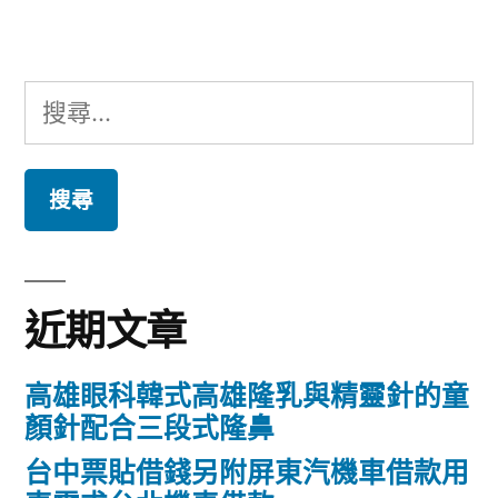
章:
搜
尋
關
鍵
字:
近期文章
高雄眼科韓式高雄隆乳與精靈針的童
顏針配合三段式隆鼻
台中票貼借錢另附屏東汽機車借款用