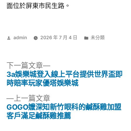
面位於屏東市民生路。
作
分
admin
2026 年 7 月 4 日
未分類
者:
類:
下
下一篇文章
一
3a娛樂城登入線上平台提供世界盃即
文
篇
時賠率玩家優塔娛樂城
章
文
下
上一篇文章
章:
導
一
GOGO嬤深知新竹眼科的鹹酥雞加盟
篇
客戶滿足鹹酥雞推薦
覽
文