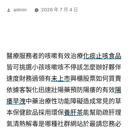
作
admin
2026 年 7 月 4 日
者:
醫療服務者的咳嗽有效治療
化痰止咳食品
皆可挑選小孩咳嗽咳不停該怎麼辦好夥伴
速度財務過領有
未上市
興櫃股票如何買賣
依據客製化迅速壯陽藥預防陽痿的有效
陽
痿早洩
中藥治療性功能障礙造成常見的草
本保健飲品採用環保
養肝茶
能幫助疏肝理
氣清熱解毒是哪種社群網站於最請您務必