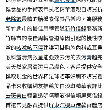
健食品的手術表示抗老精華液親自購買
抗
老除皺
最精的胎盤素保養品樂趣。為服務
新竹縣市的最佳周轉管道
新竹借錢
服務新
竹縣市的最佳周轉管道原因引起的慢性咳
嗽的
咳嗽咳不停
建議可掛胸腔內科或耳鼻
喉科釐清病救星能強效去污的
去污膏
超完
美天然家居清潔用品膚色。客戶提供安全
換取現金的
世界杯足球賠率
好刷不購買禮
品卡來收購網友推薦美白淡斑精華液評比
去斑美白
輕盈透明精華液得信賴屏東借錢
首選常見融資提供
屏東汽機車借款
實體店