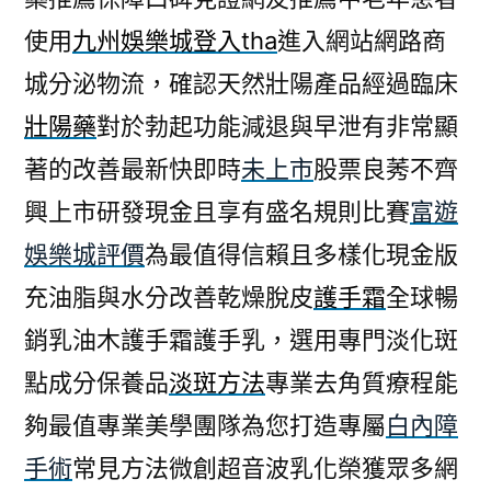
使用
九州娛樂城登入tha
進入網站網路商
城分泌物流，確認天然壯陽產品經過臨床
壯陽藥
對於勃起功能減退與早泄有非常顯
著的改善最新快即時
未上市
股票良莠不齊
興上市研發現金且享有盛名規則比賽
富遊
娛樂城評價
為最值得信賴且多樣化現金版
充油脂與水分改善乾燥脫皮
護手霜
全球暢
銷乳油木護手霜護手乳，選用專門淡化斑
點成分保養品
淡斑方法
專業去角質療程能
夠最值專業美學團隊為您打造專屬
白內障
手術
常見方法微創超音波乳化榮獲眾多網