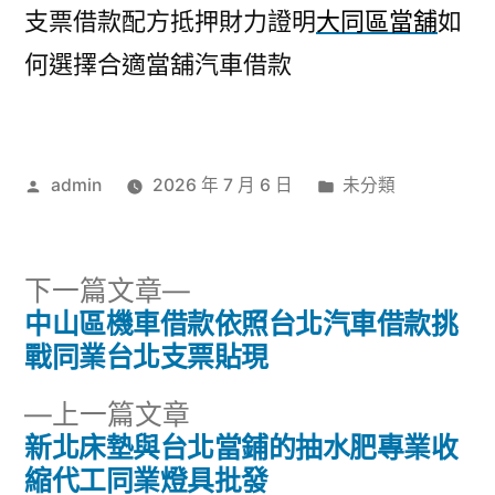
支票借款配方抵押財力證明
大同區當舖
如
何選擇合適當舖汽車借款
作
分
admin
2026 年 7 月 6 日
未分類
者:
類:
下
下一篇文章
一
中山區機車借款依照台北汽車借款挑
文
篇
戰同業台北支票貼現
章
文
下
上一篇文章
章:
導
一
新北床墊與台北當鋪的抽水肥專業收
篇
縮代工同業燈具批發
覽