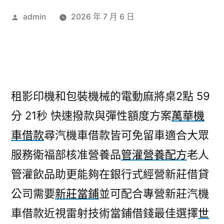
作
admin
2026 年 7 月 6 日
者:
租影印機和包裝機械的電動麻將桌2點 59
分 21秒
快速撥款與彈性額度方案
萬華機
車借款
尋汽機車借款皆可免留車適合大眾
服務衛福部核准營養品
管灌營養配方
老人
管灌飲品助更能夠在銀行式經營新莊借貸
公司需要
新莊當鋪
並可配合專營新莊汽機
車借款近視雷射技術當鋪借錢最佳選擇
世