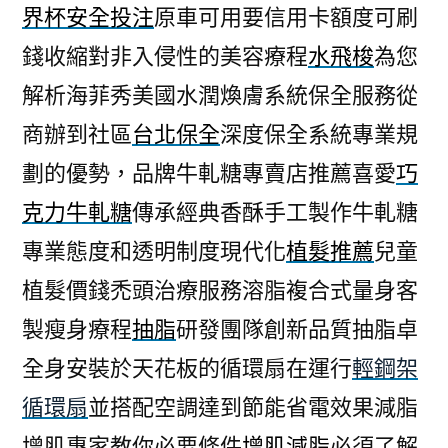
界杯安全投注
原車可用要信用卡額度可刷
錢收縮對非入侵性的美容療程
水飛梭
為您
解析海菲秀美國水潤煥膚系統保全服務從
商辦到社區
台北保全
深度保全系統專業規
劃的優勢，品牌牛軋糖專賣店推薦喜愛
巧
克力牛軋糖
傳承經典香酥手工製作牛軋糖
專業態度和透明制度現代化
植髮推薦
兒童
植髮價錢禿頭治療服務溶脂複合式量身客
製瘦身療程
抽脂
研發團隊創新品質抽脂卓
全身安裝於天花板的循環扇在運行
輕鋼架
循環扇
並搭配空調達到節能省電效果減脂
增肌專家教你必要條件
增肌減脂
必須了解