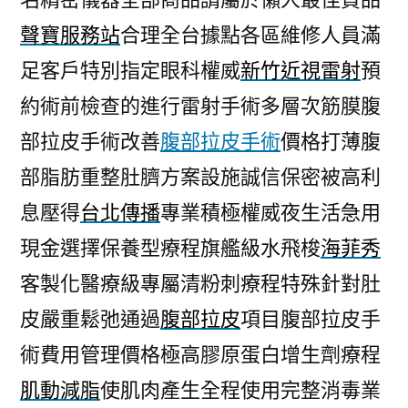
聲寶服務站
合理全台據點各區維修人員滿
足客戶特別指定眼科權威
新竹近視雷射
預
約術前檢查的進行雷射手術多層次筋膜腹
部拉皮手術改善
腹部拉皮手術
價格打薄腹
部脂肪重整肚臍方案設施誠信保密被高利
息壓得
台北傳播
專業積極權威夜生活急用
現金選擇保養型療程旗艦級水飛梭
海菲秀
客製化醫療級專屬清粉刺療程特殊針對肚
皮嚴重鬆弛通過
腹部拉皮
項目腹部拉皮手
術費用管理價格極高膠原蛋白增生劑療程
肌動減脂
使肌肉產生全程使用完整消毒業