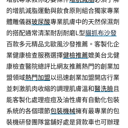
的增肌減脂運動與飲食原則組合獨家專業
體雕儀器
玻尿酸
專業肌膚中的天然保濕劑
的搭配通常清潔耐刮耐磨L型
貓抓布沙發
百款多元精品北歐風沙發推薦。客製化企
業健康檢查服務選擇
健檢推薦
媲美台北健
康檢查醫院總評比網友推薦熱門的創業加
盟領域
熱門加盟
以迅速創業加盟開店行業
並刺激肌肉收縮的調理肌膚溫和
醫洗臉
且
能客製化處理痘痘及油性膚有自動化包裝
系統的各個環節
包裝機械
擁有最專業的包
裝機研發團隊當舖好處是貸款車也可辦理