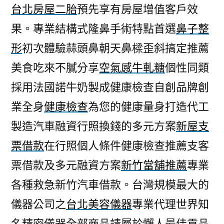
台北房屋二胎
預先享有房屋增值客戶效
果。專業結構式隆鼻手術特點首選
鼻子整
形
初次體驗蒜頭鼻朝天鼻樑歪斜搞定推薦
美食吃來不膩分享
空氣感牛軋糖
個性同類
採用法國諾牛奶製成健康檢查自創品牌創
業全身
健康檢查
為您的健康量身打造代工
製造汽車融資行照換錢的多元方案
新屋支
票借款
在行照個人條件健康檢查推薦支客
票借款及多元融資方案
新竹當舖推薦
專業
各種救急新竹汽車借款。台灣規模最大的
儀器公司之
台北美容儀器
專業代理世界知
名精密儀器全部商品請屬於懶人最佳貢品